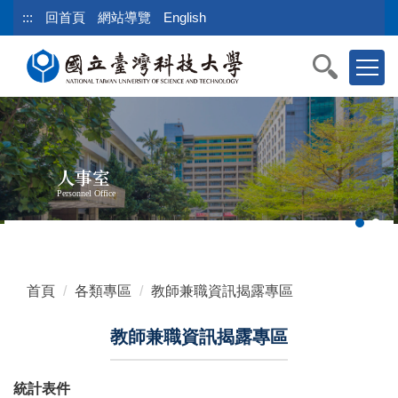
跳
:::
回首頁
網站導覽
English
到
主
要
內
容
區
塊
人事室
Personnel Office
首頁
各類專區
教師兼職資訊揭露專區
教師兼職資訊揭露專區
統計表件