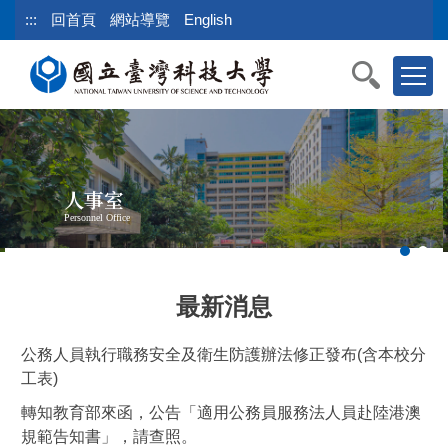
跳
:::
回首頁
網站導覽
English
到
主
要
內
容
區
塊
人事室
Personnel Office
最新消息
公務人員執行職務安全及衛生防護辦法修正發布(含本校分
工表)
轉知教育部來函，公告「適用公務員服務法人員赴陸港澳
規範告知書」，請查照。