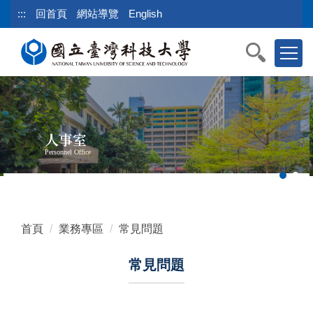
跳
:::
回首頁
網站導覽
English
到
主
要
內
容
區
塊
人事室
Personnel Office
首頁
業務專區
常見問題
常見問題