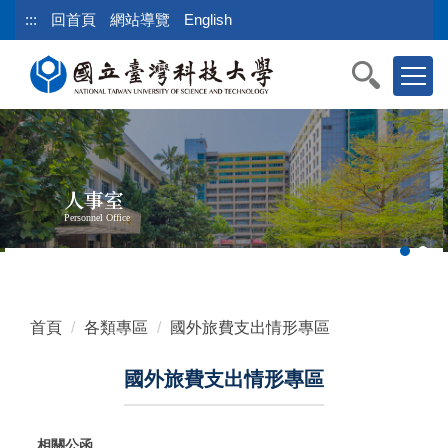
跳
:::
回首頁
網站導覽
English
到
主
要
內
容
區
塊
人事室
Personnel Office
首頁
各類專區
國外旅費支出情形專區
國外旅費支出情形專區
相關公函